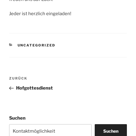
Jeder ist herzlich eingeladen!
KATEGORIEN
UNCATEGORIZED
Beitragsnavigation
Vorheriger
ZURÜCK
Beitrag
Hofgottesdienst
Suchen
Suchen