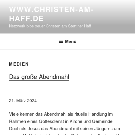
Zum
WWW.CHRISTEN-AM-
Inhalt
HAFF.DE
springen
Netzwerk bibeltreuer Christen am Stettiner Haff
Menü
MEDIEN
Das große Abendmahl
21. März 2024
Viele kennen das Abendmahl als rituelle Handlung im
Rahmen eines Gottesdienst in Kirche und Gemeinde. ​
Doch als Jesus das Abendmahl mit seinen Jüngern zum