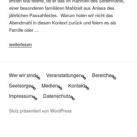
ersten Mal feierte, tat er das im Rahmen des Sedermahls,
einer besonderen familiären Mahlzeit aus Anlass des
jährlichen Passahfestes. Warum holen wir nicht das
Abendmahl in diesen Kontext zurück und feiern es als
Familie oder …
„Das
weiterlesen
große
Abendmahl“
Wer wir sind
Veranstaltungen
Bereiche
Seelsorge
Medien
Kontakt
Impressum
Datenschutz
Stolz präsentiert von WordPress